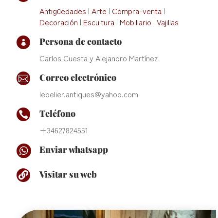
Antigüedades
|
Arte
|
Compra-venta
|
Decoración
|
Escultura
|
Mobiliario
|
Vajillas
Persona de contacto

Carlos Cuesta y Alejandro Martínez
Correo electrónico

lebelier.antiques@yahoo.com
Teléfono

+34627824551
Enviar whatsapp

Visitar su web
