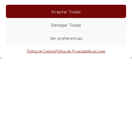
Aceptar Todas
Denegar Todas
Ver preferencias
Política de Cookies
Política de Privacidad
Aviso Legal
Los caminos para los cazatesoros
Metro

La líneas 1 y 5 de
Metro Madrid
están a
escasos minutos andando de las Nuevas
Galerías.
Puerta de Toledo
5 minutos a pie