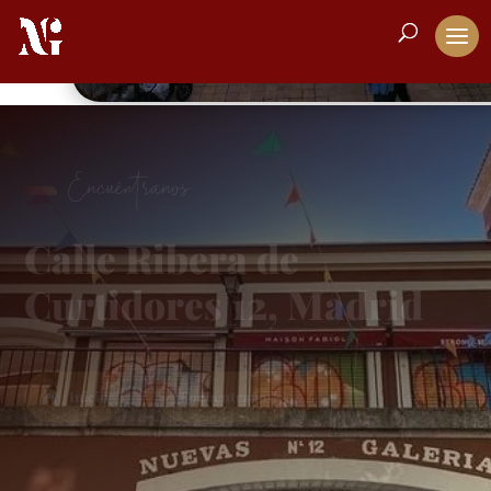
Encuéntranos
Calle Ribera de
Curtidores 12, Madrid
Inicio
¡Encuéntranos!
5