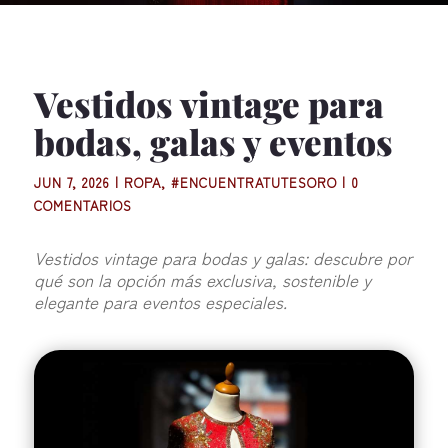
Vestidos vintage para
bodas, galas y eventos
JUN 7, 2026
|
ROPA
,
#ENCUENTRATUTESORO
|
0
COMENTARIOS
Vestidos vintage para bodas y galas: descubre por
qué son la opción más exclusiva, sostenible y
elegante para eventos especiales.