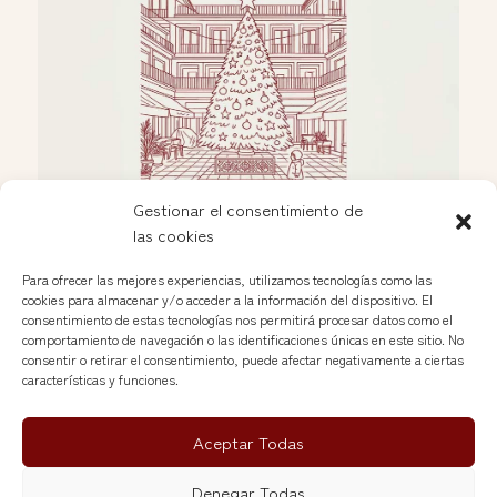
Gestionar el consentimiento de
las cookies
Celebración navideña en las Nuevas Galerías
Dic 2, 2025
Para ofrecer las mejores experiencias, utilizamos tecnologías como las
cookies para almacenar y/o acceder a la información del dispositivo. El
consentimiento de estas tecnologías nos permitirá procesar datos como el
comportamiento de navegación o las identificaciones únicas en este sitio. No
Ver más »
consentir o retirar el consentimiento, puede afectar negativamente a ciertas
características y funciones.
Aceptar Todas
Nuevas Galerías del Rastro © 2026
Denegar Todas