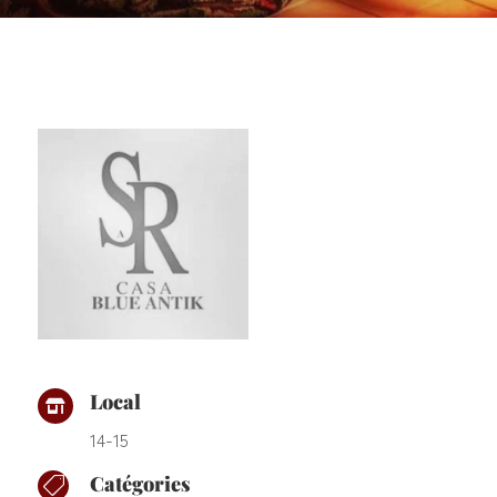
Local

14-15
Catégories
