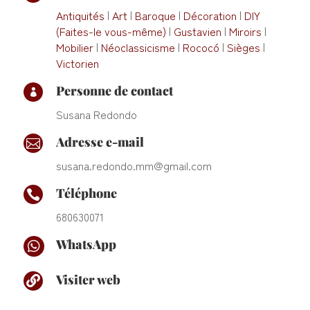
Antiquités
|
Art
|
Baroque
|
Décoration
|
DIY
(Faites-le vous-même)
|
Gustavien
|
Miroirs
|
Mobilier
|
Néoclassicisme
|
Rococó
|
Sièges
|
Victorien
Personne de contact

Susana Redondo
Adresse e-mail

susana.redondo.mm@gmail.com
Téléphone

680630071
WhatsApp

Visiter web
