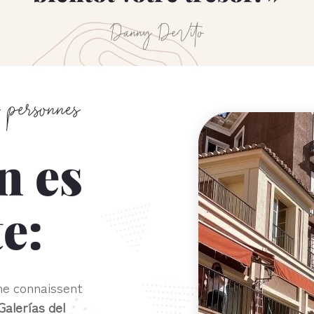
Danny DeVito
 personnes
n es
e:
ne connaissent
alerías del