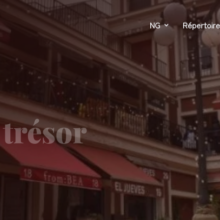
NG
Répertoire
 trésor