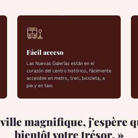
Fácil acceso
Todos los caminos llevan a las Nuevas
Galerías del Rastro de Madrid.
Fácil acceso
Las Nuevas Galerías están en el
corazón del centro histórico, fácilmente
accesible en metro, tren, bicicleta, a
pie y en taxi.
ville magnifique, j’espère 
bientôt votre trésor. »