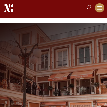
Inicio
Directorio
Antiquités
5
5