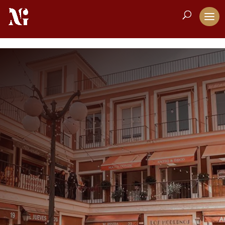
Inicio
Directorio
Décoration
5
5