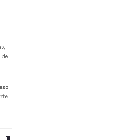
as,
o de
 eso
nte.