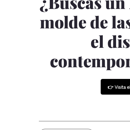
¿Buscas un 
molde de las
el di
contempor
👉 Visita e