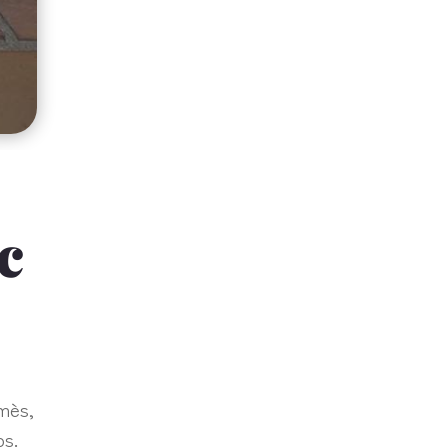
c
rmès,
ps.