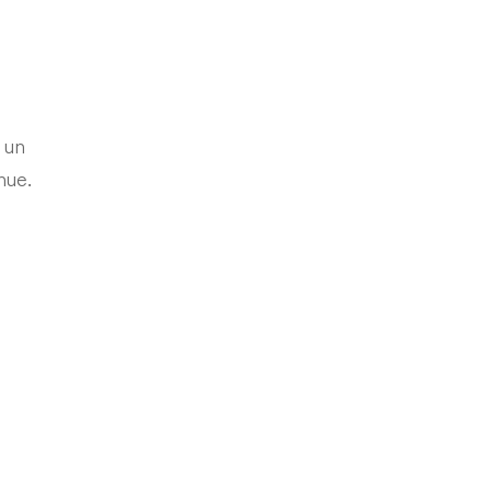
 un
nue.