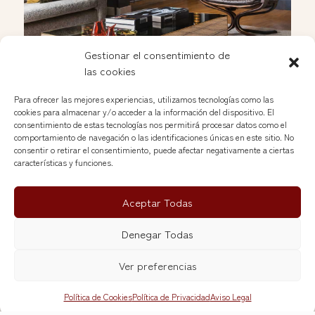
Gestionar el consentimiento de
las cookies
Para ofrecer las mejores experiencias, utilizamos tecnologías como las
cookies para almacenar y/o acceder a la información del dispositivo. El
Roger Alva, en Interiores con una pieza para Eric
consentimiento de estas tecnologías nos permitirá procesar datos como el
Onavazo
comportamiento de navegación o las identificaciones únicas en este sitio. No
Abr 20, 2026
consentir o retirar el consentimiento, puede afectar negativamente a ciertas
características y funciones.
Aceptar Todas
Denegar Todas
Ver preferencias
Política de Cookies
Política de Privacidad
Aviso Legal