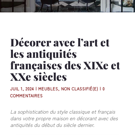
Décorer avec l’art et
les antiquités
françaises des XIXe et
XXe siècles
JUIL 1, 2024
|
MEUBLES
,
NON CLASSIFIÉ(E)
|
0
COMMENTAIRES
La sophistication du style classique et français
dans votre propre maison en décorant avec des
antiquités du début du siècle dernier.