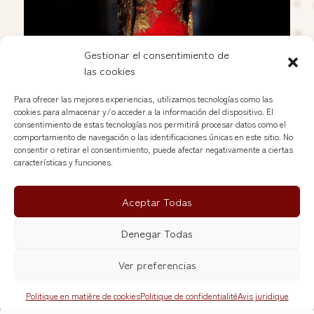
Gestionar el consentimiento de
las cookies
Vestidos vintage para bodas, galas y eventos
Juin 7, 2026
Para ofrecer las mejores experiencias, utilizamos tecnologías como las
cookies para almacenar y/o acceder a la información del dispositivo. El
consentimiento de estas tecnologías nos permitirá procesar datos como el
comportamiento de navegación o las identificaciones únicas en este sitio. No
consentir o retirar el consentimiento, puede afectar negativamente a ciertas
características y funciones.
Aceptar Todas
Denegar Todas
Ver preferencias
Politique en matière de cookies
Politique de confidentialité
Avis juridique
Mesa francesa antigua de roble en Madrid