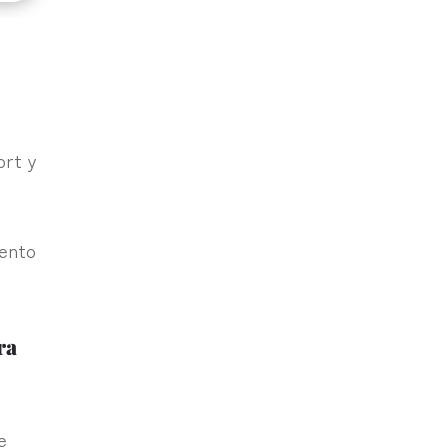
ort y
mento
ra
e