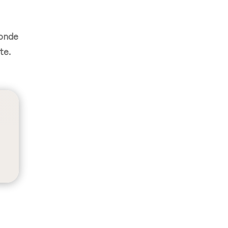
donde
te.