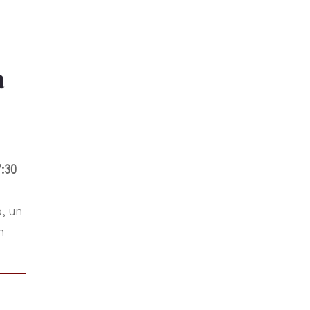
a
7:30
, un
n