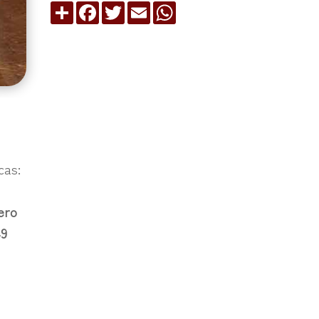
Compartir
Facebook
Twitter
Email
WhatsApp
cas:
ero
49