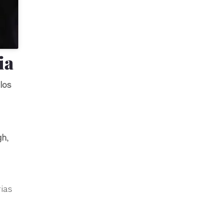
ia
los
gh
,
rias