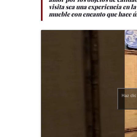
visita sea una experiencia en la
mueble con encanto que hace ún
Haz cli