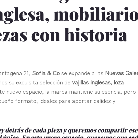
nglesa, mobiliari
ezas con historia
artagena 21,
Sofia & Co
se expande a las
Nuevas Gale
os su exquisita selección de
vajillas inglesas, loza
ste nuevo espacio, la marca mantiene su esencia, pero
queño formato, ideales para aportar calidez y
ay detrás de cada pieza y queremos compartir ese
d única. En este nuevo espacio, queremos que ca