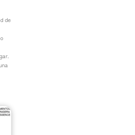
ad de
ño
gar.
 una
n