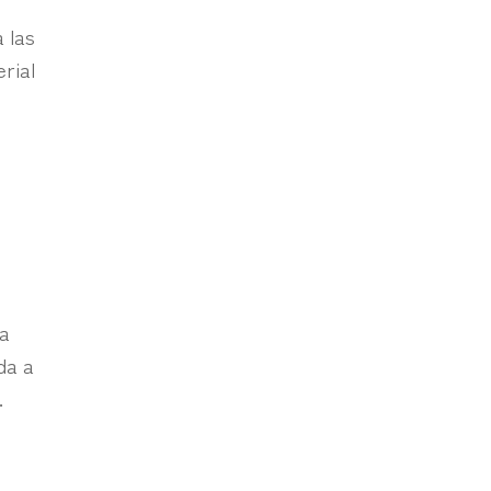
 las
rial
o
n
ca
da a
.