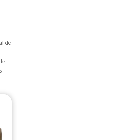
al de
de
la