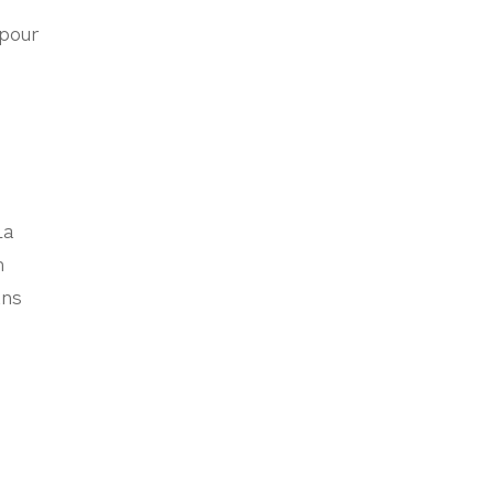
 pour
La
m
ans