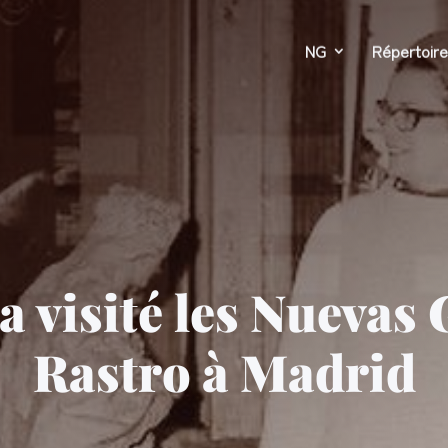
NG
Répertoire
a visité les Nuevas 
Rastro à Madrid