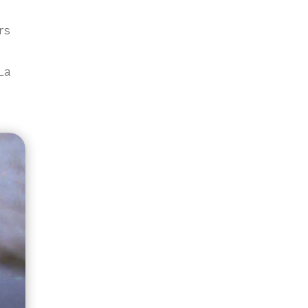
rs
La