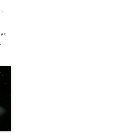
és
des
x