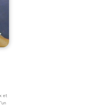
e
x et
l’un