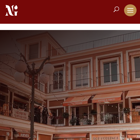
Inicio
Directorio
Art
5
5